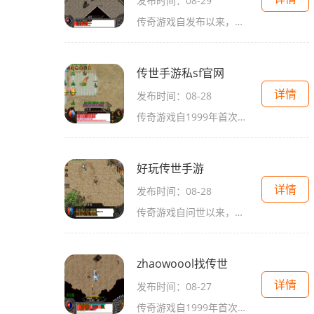
发布时间：08-29
传奇游戏自发布以来，便以其开放的世界观、自由的角色发展和激烈的战斗吸引了大批玩家。在SF手游中，传奇的精神得到了完美的延续。玩家可以自由选择职业、组队挑战BOSS、收集装备，体验到成就感与刺激感。角色扮演的多样性在SF手游中，角色扮演是游戏
传世手游私sf官网
详情
发布时间：08-28
传奇游戏自1999年首次推出以来，就以其独特的角色扮演（RPG）玩法和庞大的游戏世界吸引了无数玩家。在这款游戏中，玩家不仅能够体验到战斗的快感，还能享受到与其他玩家互动的乐趣。传世手游将这些经典元素与现代技术相结合，创造出一个更加生动、逼真
好玩传世手游
详情
发布时间：08-28
传奇游戏自问世以来，便以其丰富的剧情、精美的画面和多样的职业选择赢得了无数玩家的喜爱。在好玩传世手游中，玩家可以体验到原汁原味的传奇玩法，感受到战斗的热血与激情。游戏中有多个职业供玩家选择，战士、法师和道士三大职业各具特色，其中战士职业以其
zhaowoool找传世
详情
发布时间：08-27
传奇游戏自1999年首次推出以来，便在全球范围内赢得了大量玩家的喜爱。游戏以其独特的玩法、丰富的职业设定和激情的战斗系统，成为了角色扮演游戏中的一颗璀璨明珠。Zhaowoool找传世承袭了传奇游戏的经典元素，同时加入了全新的玩法和系统，旨在