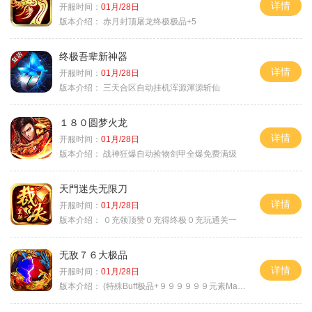
详情
开服时间：
01月/28日
版本介绍：
赤月封顶屠龙终极极品+5
终极吾辈新神器
详情
开服时间：
01月/28日
版本介绍：
三天合区自动挂机浑源渾源斩仙
１８０圆梦火龙
详情
开服时间：
01月/28日
版本介绍：
战神狂爆自动捡物剑甲全爆免费满级
天門迷失无限刀
详情
开服时间：
01月/28日
版本介绍：
０充领顶赞０充得终极０充玩通关一
无敌７６大极品
详情
开服时间：
01月/28日
版本介绍：
(特殊Buff极品+９９９９９９元素Max）