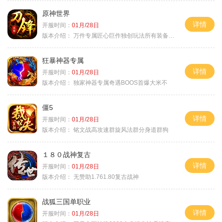
原神世界
详情
开服时间：
01月/28日
版本介绍：
万件专属匠心巨作独创玩法所有装备靠打
狂暴神器专属
详情
开服时间：
01月/28日
版本介绍：
独家神器专属奇遇BOOS首爆大米不
僵5
详情
开服时间：
01月/28日
版本介绍：
铭文战高攻速群旋风法群分身道群狗
１８０战神复古
详情
开服时间：
01月/28日
版本介绍：
无赞助1.761.80复古战神
战狐三国单职业
详情
开服时间：
01月/28日