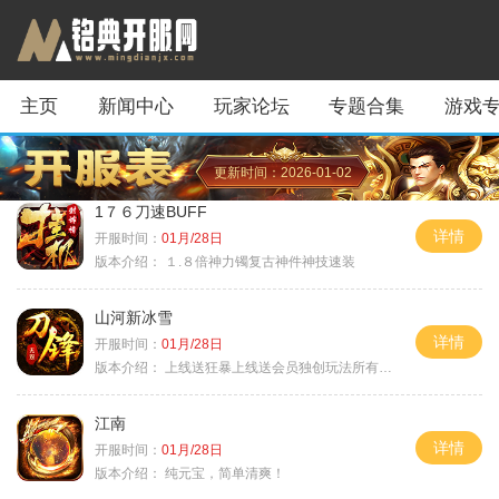
主页
新闻中心
玩家论坛
专题合集
游戏
更新时间：2026-01-02
1７６刀速BUFF
详情
开服时间：
01月/28日
版本介绍：
１.８倍神力镯复古神件神技速装
山河新冰雪
详情
开服时间：
01月/28日
版本介绍：
上线送狂暴上线送会员独创玩法所有装备靠
江南
详情
开服时间：
01月/28日
版本介绍：
纯元宝，简单清爽！